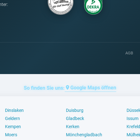
ter:
AGB
Google Maps öffnen
So finden Sie uns:
Dinslaken
Duisburg
Düssel
Geldern
Gladbeck
Issum
Kempen
Kerken
Krefel
Moers
Mönchengladbach
Mülhei