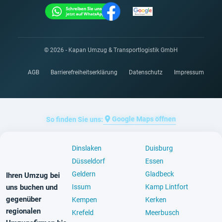
© 2026 - Kapan Umzug & Transportlogistik GmbH
AGB
Barrierefreiheitserklärung
Datenschutz
Impressum
Google Maps öffnen
So finden Sie uns:
Dinslaken
Duisburg
Düsseldorf
Essen
Geldern
Gladbeck
Ihren Umzug bei
uns buchen und
Issum
Kamp Lintfort
gegenüber
Kempen
Kerken
regionalen
Krefeld
Meerbusch