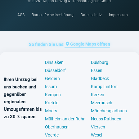
© 2026 - Kapan Umzug & Transportlogistik GmbH
AGB
Barrierefreiheitserklärung
Datenschutz
Impressum
Google Maps öffnen
So finden Sie uns:
Dinslaken
Duisburg
Düsseldorf
Essen
Geldern
Gladbeck
Ihren Umzug bei
uns buchen und
Issum
Kamp Lintfort
gegenüber
Kempen
Kerken
regionalen
Krefeld
Meerbusch
Umzugsfirmen bis
Moers
Mönchengladbach
zu 30 % sparen.
Mülheim an der Ruhr
Neuss Ratingen
Oberhausen
Viersen
Voerde
Wesel